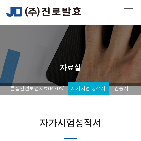
자료실
물질안전보건자료(MSDS)
자가시험 성적서
인증서
자가시험성적서