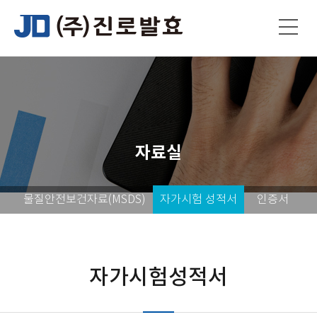
자료실
물질안전보건자료(MSDS)
자가시험 성적서
인증서
자가시험성적서