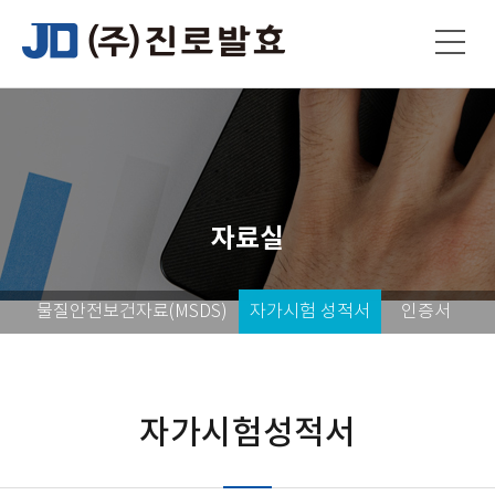
자료실
물질안전보건자료(MSDS)
자가시험 성적서
인증서
자가시험성적서