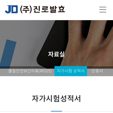
자료실
물질안전보건자료(MSDS)
자가시험 성적서
인증서
자가시험성적서