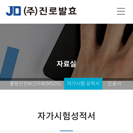
자료실
물질안전보건자료(MSDS)
자가시험 성적서
인증서
자가시험성적서