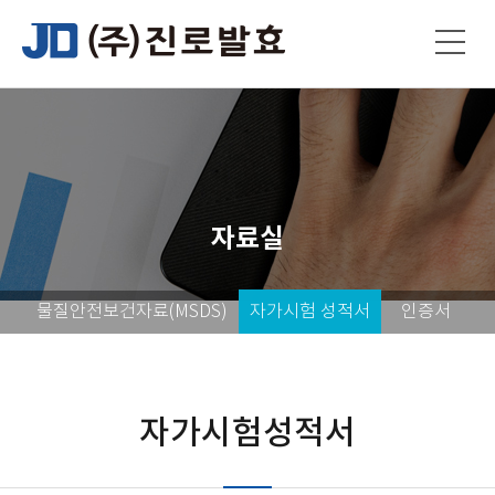
자료실
물질안전보건자료(MSDS)
자가시험 성적서
인증서
자가시험성적서